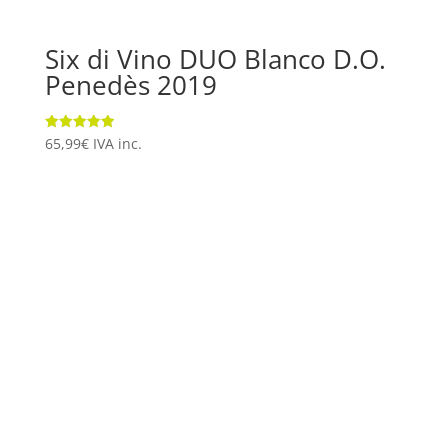
Six di Vino DUO Blanco D.O.
Penedès 2019
Valorado
65,99
€
IVA inc.
con
5.00
de 5